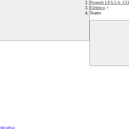
Progetti I.P.S.I.A. 
Elettrico
>
Teatro
plicativa