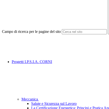
Campo di ricerca per le pagine del sito
Progetti I.P.S.I.A. CORNI
Meccanica
Salute e Sicurezza sul Lavoro
La Certificazione Energetica: Principi e Pratica Ap