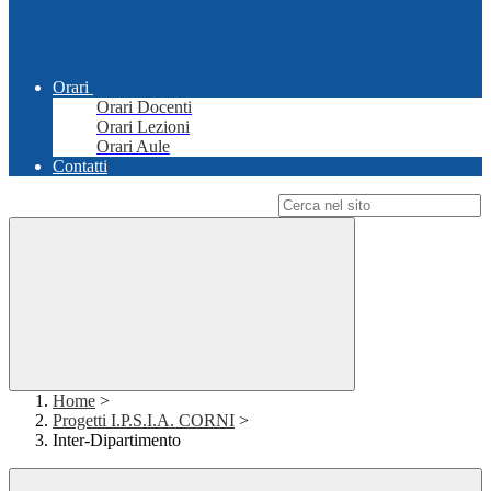
Orari
Orari Docenti
Orari Lezioni
Orari Aule
Contatti
Campo di ricerca per le pagine del sito
Home
>
Progetti I.P.S.I.A. CORNI
>
Inter-Dipartimento