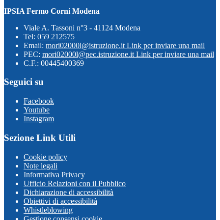
IPSIA Fermo Corni Modena
Viale A. Tassoni n°3 - 41124 Modena
Tel:
059 212575
Email:
mori02000l@istruzione.it
Link per inviare una mail
PEC:
mori02000l@pec.istruzione.it
Link per inviare una mail
C.F.: 00445400369
Seguici su
Facebook
Youtube
Instagram
Sezione Link Utili
Cookie policy
Note legali
Informativa Privacy
Ufficio Relazioni con il Pubblico
Dichiarazione di accessibilità
Obiettivi di accessibilità
Whistleblowing
Gestione consensi cookie