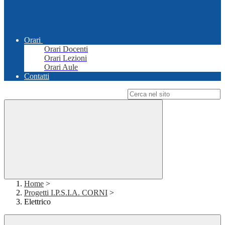
Orari
Orari Docenti
Orari Lezioni
Orari Aule
Contatti
Campo di ricerca per le pagine del sito
Home
>
Progetti I.P.S.I.A. CORNI
>
Elettrico