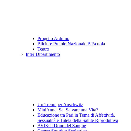
Progetto Arduino
Bticino: Premio Nazionale BTscuola
Teatro
Inter-Dipartimento
Un Treno per Auschwitz
MiniAnne: Sai Salvare una Vita?
Educazione tra Pari in Tema di Affettività,
Sessualità e Tutela della Salute Riproduttiva
AVIS: il Dono del Sangue
Centro Sportivo Scolastico