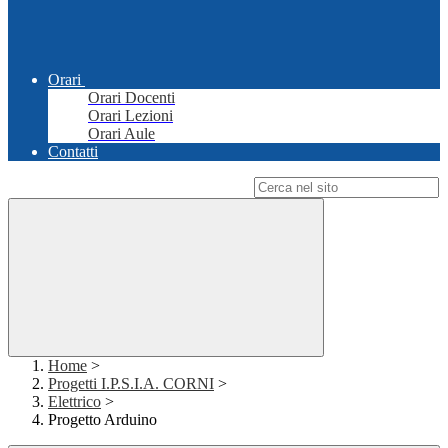
Orari
Orari Docenti
Orari Lezioni
Orari Aule
Contatti
Campo di ricerca per le pagine del sito
Home
>
Progetti I.P.S.I.A. CORNI
>
Elettrico
>
Progetto Arduino