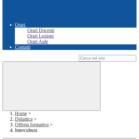
Orari
Orari Docenti
Orari Lezioni
Orari Aule
Contatti
Campo di ricerca per le pagine del sito
Home
>
Didattica
>
Offerta formativa
>
Intercultura