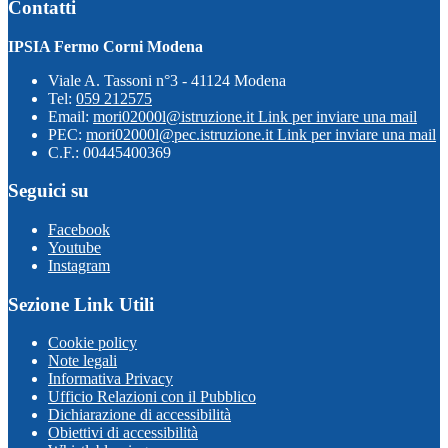
Contatti
IPSIA Fermo Corni Modena
Viale A. Tassoni n°3 - 41124 Modena
Tel:
059 212575
Email:
mori02000l@istruzione.it
Link per inviare una mail
PEC:
mori02000l@pec.istruzione.it
Link per inviare una mail
C.F.: 00445400369
Seguici su
Facebook
Youtube
Instagram
Sezione Link Utili
Cookie policy
Note legali
Informativa Privacy
Ufficio Relazioni con il Pubblico
Dichiarazione di accessibilità
Obiettivi di accessibilità