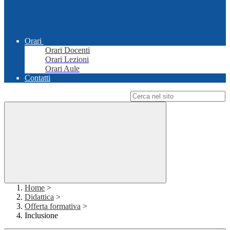
Orari
Orari Docenti
Orari Lezioni
Orari Aule
Contatti
Campo di ricerca per le pagine del sito
Home
>
Didattica
>
Offerta formativa
>
Inclusione