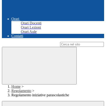
Orari
Orari Docenti
Orari Lezioni
Orari Aule
Contatti
Campo di ricerca per le pagine del sito
Home
>
Regolamento
>
Regolamento iniziative parascolastiche