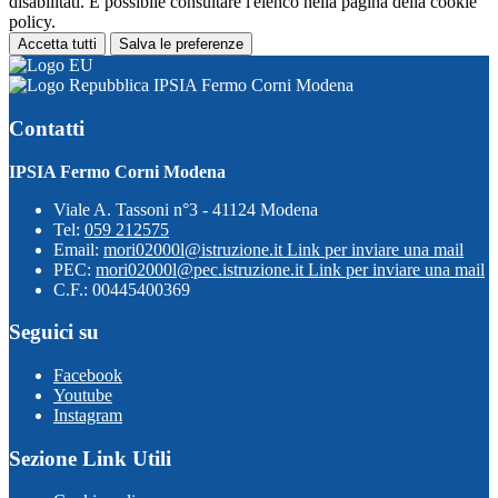
disabilitati. È possibile consultare l'elenco nella pagina della cookie
policy.
Accetta tutti
Salva le preferenze
IPSIA Fermo Corni Modena
Contatti
IPSIA Fermo Corni Modena
Viale A. Tassoni n°3 - 41124 Modena
Tel:
059 212575
Email:
mori02000l@istruzione.it
Link per inviare una mail
PEC:
mori02000l@pec.istruzione.it
Link per inviare una mail
C.F.: 00445400369
Seguici su
Facebook
Youtube
Instagram
Sezione Link Utili