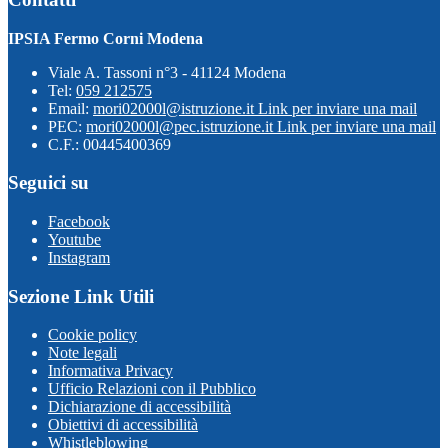
IPSIA Fermo Corni Modena
Viale A. Tassoni n°3 - 41124 Modena
Tel:
059 212575
Email:
mori02000l@istruzione.it
Link per inviare una mail
PEC:
mori02000l@pec.istruzione.it
Link per inviare una mail
C.F.: 00445400369
Seguici su
Facebook
Youtube
Instagram
Sezione Link Utili
Cookie policy
Note legali
Informativa Privacy
Ufficio Relazioni con il Pubblico
Dichiarazione di accessibilità
Obiettivi di accessibilità
Whistleblowing