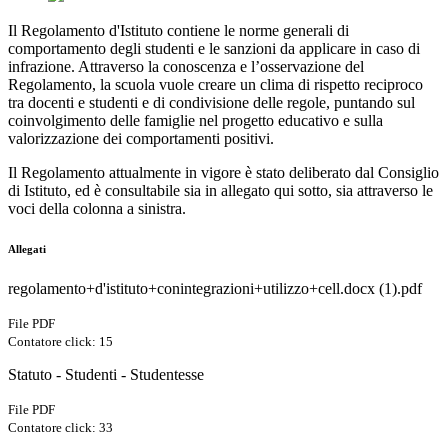
Il Regolamento d'Istituto contiene le norme generali di
comportamento degli studenti e le sanzioni da applicare in caso di
infrazione. Attraverso la conoscenza e l’osservazione del
Regolamento, la scuola vuole creare un clima di rispetto reciproco
tra docenti e studenti e di condivisione delle regole, puntando sul
coinvolgimento delle famiglie nel progetto educativo e sulla
valorizzazione dei comportamenti positivi.
Il Regolamento attualmente in vigore è stato deliberato dal Consiglio
di Istituto, ed è consultabile sia in allegato qui sotto, sia attraverso le
voci della colonna a sinistra.
Allegati
regolamento+d'istituto+conintegrazioni+utilizzo+cell.docx (1).pdf
File PDF
Contatore click: 15
Statuto - Studenti - Studentesse
File PDF
Contatore click: 33