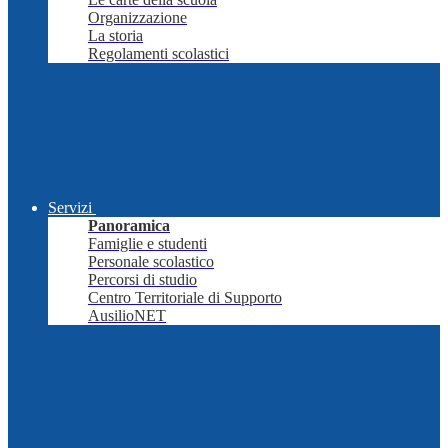
Organizzazione
La storia
Regolamenti scolastici
Servizi
Panoramica
Famiglie e studenti
Personale scolastico
Percorsi di studio
Centro Territoriale di Supporto
AusilioNET