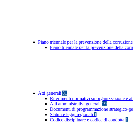
Piano triennale per la prevenzione della corruzione
Piano triennale per la prevenzione della co
Atti generali
81
Riferimenti normativi su organizzazione e at
Atti amministrativi generali
19
Documenti di programmazione strategico-ge
Statuti e leggi regionali
1
Codice disciplinare e codice di condotta
1