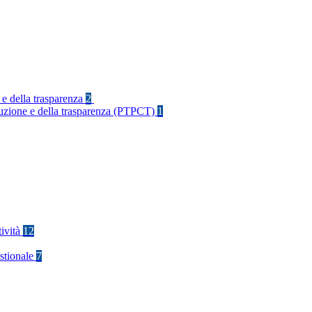
 e della trasparenza
2
rruzione e della trasparenza (PTPCT)
1
tività
12
stionale
7