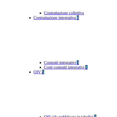
Contrattazione collettiva
Contrattazione integrativa
6
Contratti integrativi
3
Costi contratti integrativi
1
OIV
5
OIV (da pubblicare in tabelle)
4