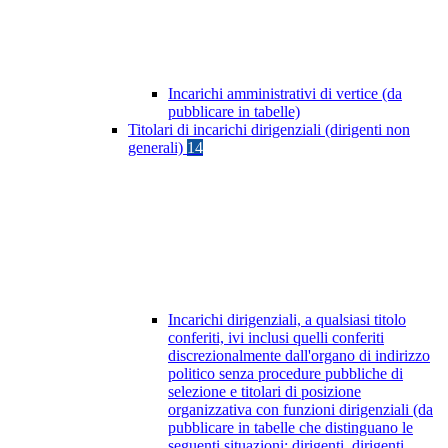
Incarichi amministrativi di vertice (da
pubblicare in tabelle)
Titolari di incarichi dirigenziali (dirigenti non
generali)
14
Incarichi dirigenziali, a qualsiasi titolo
conferiti, ivi inclusi quelli conferiti
discrezionalmente dall'organo di indirizzo
politico senza procedure pubbliche di
selezione e titolari di posizione
organizzativa con funzioni dirigenziali (da
pubblicare in tabelle che distinguano le
seguenti situazioni: dirigenti, dirigenti