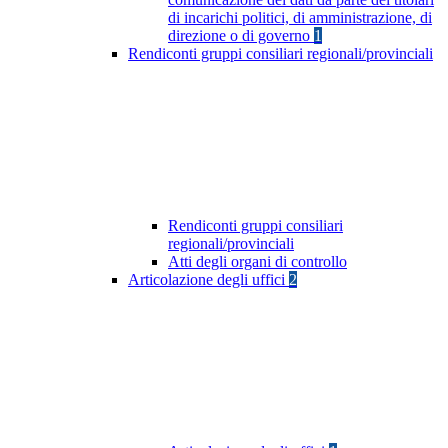
di incarichi politici, di amministrazione, di
direzione o di governo
1
Rendiconti gruppi consiliari regionali/provinciali
Rendiconti gruppi consiliari
regionali/provinciali
Atti degli organi di controllo
Articolazione degli uffici
2