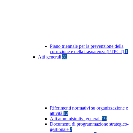
Piano triennale per la prevenzione della
corruzione e della trasparenza (PTPCT)
1
Atti generali
81
Riferimenti normativi su organizzazione e
attività
12
Atti amministrativi generali
19
Documenti di programmazione strategico-
gestionale
7