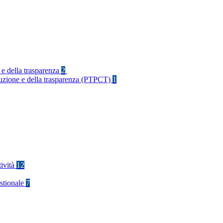
 e della trasparenza
2
rruzione e della trasparenza (PTPCT)
1
tività
12
stionale
7