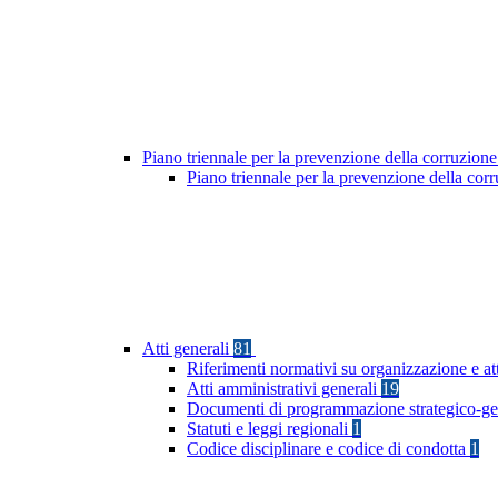
Piano triennale per la prevenzione della corruzione
Piano triennale per la prevenzione della co
Atti generali
81
Riferimenti normativi su organizzazione e at
Atti amministrativi generali
19
Documenti di programmazione strategico-ge
Statuti e leggi regionali
1
Codice disciplinare e codice di condotta
1