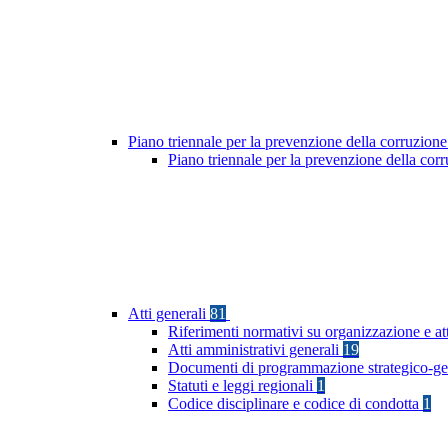
Piano triennale per la prevenzione della corruzione
Piano triennale per la prevenzione della co
Atti generali
81
Riferimenti normativi su organizzazione e at
Atti amministrativi generali
19
Documenti di programmazione strategico-ge
Statuti e leggi regionali
1
Codice disciplinare e codice di condotta
1