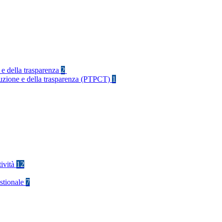
 e della trasparenza
2
rruzione e della trasparenza (PTPCT)
1
tività
12
stionale
7