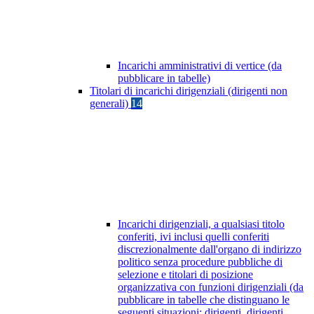
Incarichi amministrativi di vertice (da
pubblicare in tabelle)
Titolari di incarichi dirigenziali (dirigenti non
generali)
14
Incarichi dirigenziali, a qualsiasi titolo
conferiti, ivi inclusi quelli conferiti
discrezionalmente dall'organo di indirizzo
politico senza procedure pubbliche di
selezione e titolari di posizione
organizzativa con funzioni dirigenziali (da
pubblicare in tabelle che distinguano le
seguenti situazioni: dirigenti, dirigenti