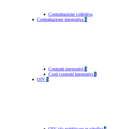
Contrattazione collettiva
Contrattazione integrativa
6
Contratti integrativi
3
Costi contratti integrativi
1
OIV
5
OIV (da pubblicare in tabelle)
4