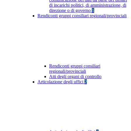
di incarichi politici, di amministrazione, di
direzione o di governo
1
Rendiconti gruppi consiliari regionali/provinciali
Rendiconti gruppi consiliari
regionali/provinciali
Atti degli organi di controllo
Articolazione degli uffici
2