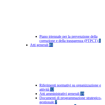
Piano triennale per la prevenzione della
corruzione e della trasparenza (PTPCT)
1
Atti generali
81
Riferimenti normativi su organizzazione e
attività
12
Atti amministrativi generali
19
Documenti di programmazione strategico-
gestionale
7