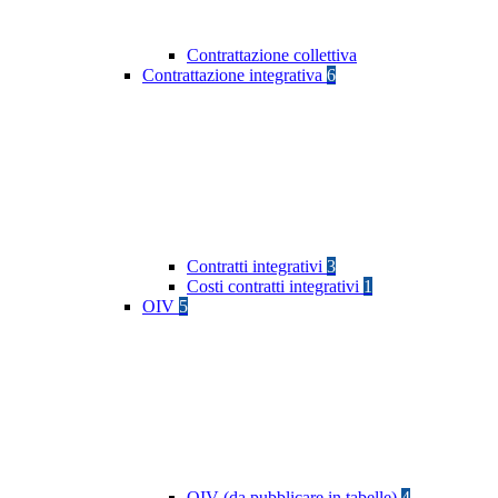
Contrattazione collettiva
Contrattazione integrativa
6
Contratti integrativi
3
Costi contratti integrativi
1
OIV
5
OIV (da pubblicare in tabelle)
4