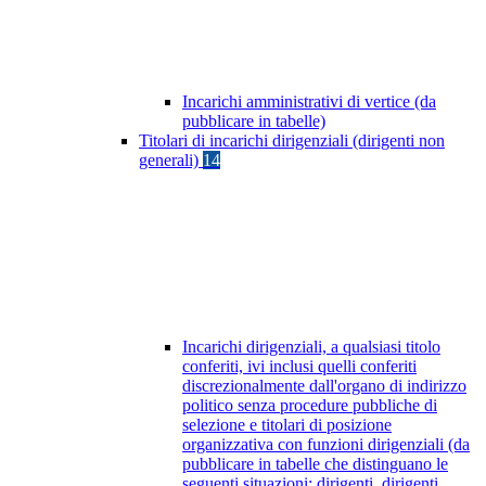
Incarichi amministrativi di vertice (da
pubblicare in tabelle)
Titolari di incarichi dirigenziali (dirigenti non
generali)
14
Incarichi dirigenziali, a qualsiasi titolo
conferiti, ivi inclusi quelli conferiti
discrezionalmente dall'organo di indirizzo
politico senza procedure pubbliche di
selezione e titolari di posizione
organizzativa con funzioni dirigenziali (da
pubblicare in tabelle che distinguano le
seguenti situazioni: dirigenti, dirigenti