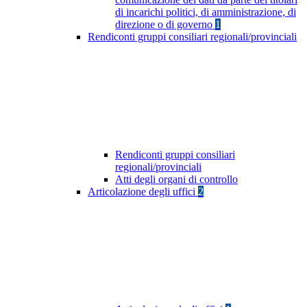
di incarichi politici, di amministrazione, di
direzione o di governo
1
Rendiconti gruppi consiliari regionali/provinciali
Rendiconti gruppi consiliari
regionali/provinciali
Atti degli organi di controllo
Articolazione degli uffici
2