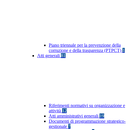
Piano triennale per la prevenzione della
corruzione e della trasparenza (PTPCT)
1
Atti generali
81
Riferimenti normativi su organizzazione e
attività
12
Atti amministrativi generali
19
Documenti di programmazione strategico-
gestionale
7