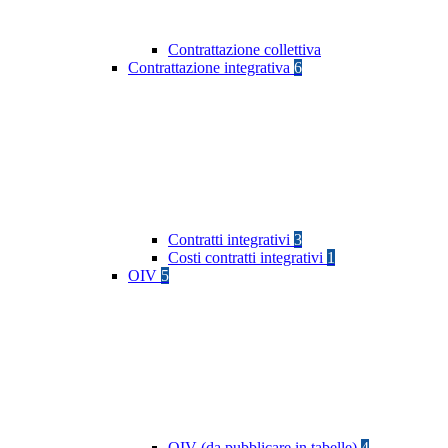
Contrattazione collettiva
Contrattazione integrativa
6
Contratti integrativi
3
Costi contratti integrativi
1
OIV
5
OIV (da pubblicare in tabelle)
4