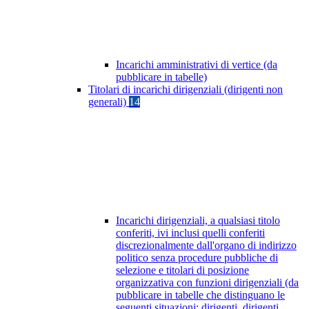
Incarichi amministrativi di vertice (da
pubblicare in tabelle)
Titolari di incarichi dirigenziali (dirigenti non
generali)
14
Incarichi dirigenziali, a qualsiasi titolo
conferiti, ivi inclusi quelli conferiti
discrezionalmente dall'organo di indirizzo
politico senza procedure pubbliche di
selezione e titolari di posizione
organizzativa con funzioni dirigenziali (da
pubblicare in tabelle che distinguano le
seguenti situazioni: dirigenti, dirigenti