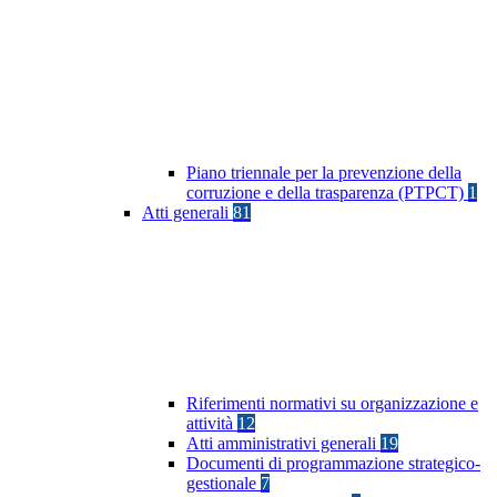
Piano triennale per la prevenzione della
corruzione e della trasparenza (PTPCT)
1
Atti generali
81
Riferimenti normativi su organizzazione e
attività
12
Atti amministrativi generali
19
Documenti di programmazione strategico-
gestionale
7