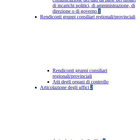
di incarichi politici, di amministrazione, di
direzione o di governo
1
Rendiconti gruppi consiliari regionali/provinciali
Rendiconti gruppi consiliari
regionali/provinciali
Atti degli organi di controllo
Articolazione degli uffici
2