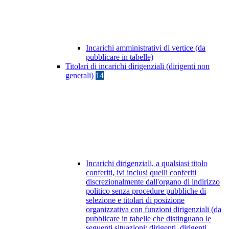
Incarichi amministrativi di vertice (da
pubblicare in tabelle)
Titolari di incarichi dirigenziali (dirigenti non
generali)
14
Incarichi dirigenziali, a qualsiasi titolo
conferiti, ivi inclusi quelli conferiti
discrezionalmente dall'organo di indirizzo
politico senza procedure pubbliche di
selezione e titolari di posizione
organizzativa con funzioni dirigenziali (da
pubblicare in tabelle che distinguano le
seguenti situazioni: dirigenti, dirigenti