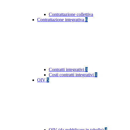
Contrattazione collettiva
Contrattazione integrativa
6
Contratti integrativi
3
Costi contratti integrativi
1
OIV
5
OIV (da pubblicare in tabelle)
4