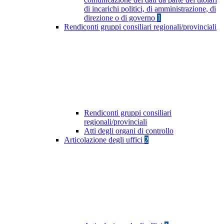
di incarichi politici, di amministrazione, di
direzione o di governo
1
Rendiconti gruppi consiliari regionali/provinciali
Rendiconti gruppi consiliari
regionali/provinciali
Atti degli organi di controllo
Articolazione degli uffici
2