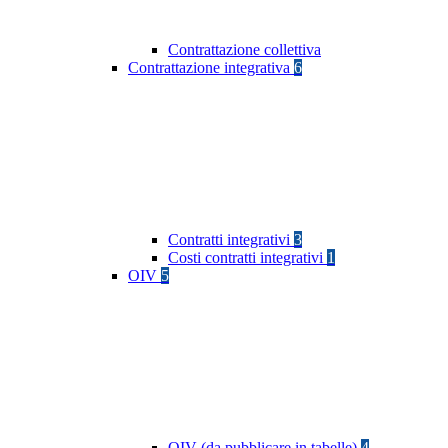
Contrattazione collettiva
Contrattazione integrativa
6
Contratti integrativi
3
Costi contratti integrativi
1
OIV
5
OIV (da pubblicare in tabelle)
4