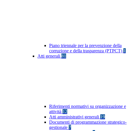
Piano triennale per la prevenzione della
corruzione e della trasparenza (PTPCT)
1
Atti generali
81
Riferimenti normativi su organizzazione e
attività
12
Atti amministrativi generali
19
Documenti di programmazione strategico-
gestionale
7