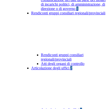
di incarichi politici, di amministrazione, di
direzione o di governo
1
Rendiconti gruppi consiliari regionali/provinciali
Rendiconti gruppi consiliari
regionali/provinciali
Atti degli organi di controllo
Articolazione degli uffici
2