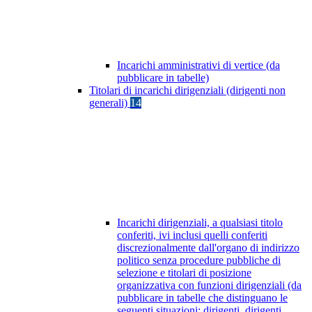
Incarichi amministrativi di vertice (da
pubblicare in tabelle)
Titolari di incarichi dirigenziali (dirigenti non
generali)
14
Incarichi dirigenziali, a qualsiasi titolo
conferiti, ivi inclusi quelli conferiti
discrezionalmente dall'organo di indirizzo
politico senza procedure pubbliche di
selezione e titolari di posizione
organizzativa con funzioni dirigenziali (da
pubblicare in tabelle che distinguano le
seguenti situazioni: dirigenti, dirigenti