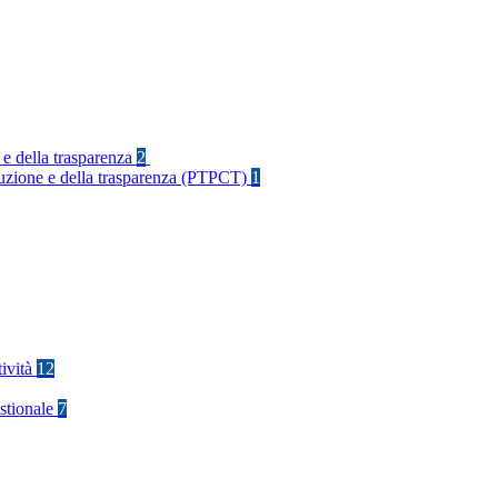
 e della trasparenza
2
rruzione e della trasparenza (PTPCT)
1
tività
12
stionale
7