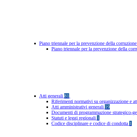
Piano triennale per la prevenzione della corruzione
Piano triennale per la prevenzione della co
Atti generali
81
Riferimenti normativi su organizzazione e at
Atti amministrativi generali
19
Documenti di programmazione strategico-ge
Statuti e leggi regionali
1
Codice disciplinare e codice di condotta
1