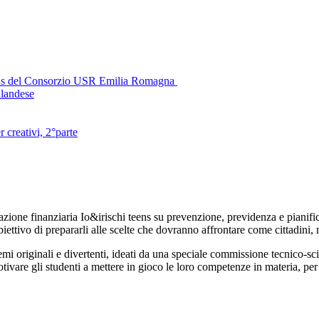
smus del Consorzio USR Emilia Romagna
nlandese
creativi, 2°parte
ione finanziaria Io&irischi teens su prevenzione, previdenza e pianifi
'obiettivo di prepararli alle scelte che dovranno affrontare come cittadin
emi originali e divertenti, ideati da una speciale commissione tecnico-sci
otivare gli studenti a mettere in gioco le loro competenze in materia, pe