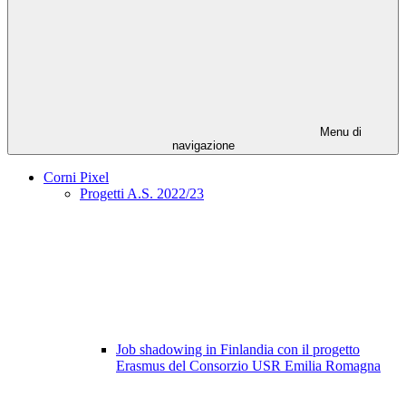
Menu di
navigazione
Corni Pixel
Progetti A.S. 2022/23
Job shadowing in Finlandia con il progetto
Erasmus del Consorzio USR Emilia Romagna