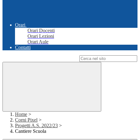
Orari
Orari Docenti
Orari Lezioni
Orari Aule
Contatti
Campo di ricerca per le pagine del sito
Home
>
Corni Pixel
>
Progetti A.S. 2022/23
>
Cantiere Scuola