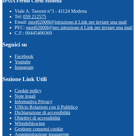
IPSIA Fermo Corni Modena
Viale A. Tassoni n°3 - 41124 Modena
Tel:
059 212575
Email:
mori02000l@istruzione.it
Link per inviare una mail
PEC:
mori02000l@pec.istruzione.it
Link per inviare una mail
C.F.: 00445400369
Seguici su
Facebook
Youtube
Instagram
Sezione Link Utili
Cookie policy
Note legali
Informativa Privacy
Ufficio Relazioni con il Pubblico
Dichiarazione di accessibilità
Obiettivi di accessibilità
Whistleblowing
Gestione consensi cookie
Amministrazione trasparente