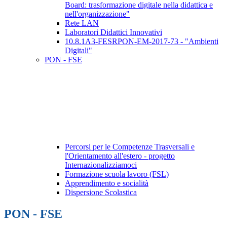
Board: trasformazione digitale nella didattica e
nell'organizzazione"
Rete LAN
Laboratori Didattici Innovativi
10.8.1A3-FESRPON-EM-2017-73 - "Ambienti
Digitali"
PON - FSE
Percorsi per le Competenze Trasversali e
l'Orientamento all'estero - progetto
Internazionalizziamoci
Formazione scuola lavoro (FSL)
Apprendimento e socialità
Dispersione Scolastica
PON - FSE