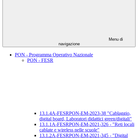
Menu di
navigazione
PON - Programma Operativo Nazionale
PON - FESR
13.1.4A-FESRPON-EM-2023-38 "Cablaggio,
digital board, Laboratori didattici green/digitali"
13.1.1A-FESRPON-EM-2021-326 - "Reti locali
cablate e wireless nelle scuole"
13.1.2A-FESRPON-EM-2021-345 - "Digital