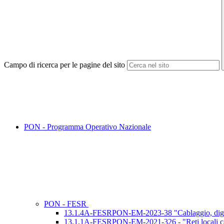
Campo di ricerca per le pagine del sito
PON - Programma Operativo Nazionale
PON - FESR
13.1.4A-FESRPON-EM-2023-38 "Cablaggio, digital b
13.1.1A-FESRPON-EM-2021-326 - "Reti locali cabl