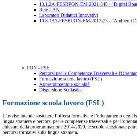
13.1.2A-FESRPON-EM-2021-345 - "Digital Board: tr
Rete LAN
Laboratori Didattici Innovativi
10.8.1A3-FESRPON-EM-2017-73 - "Ambienti Dig
PON - FSE
Percorsi per le Competenze Trasversali e l'Orientam
Formazione scuola lavoro (FSL)
Apprendimento e socialità
Dispersione Scolastica
Formazione scuola lavoro (FSL)
L’avviso intende sostenere l’offerta formativa e l’orientamento degli ist
lingua straniera e percorsi per le competenze trasversali e per l’orien
chiusura della programmazione 2014-2020, le scuole selezionate potran
percorsi formativi sulla lingua straniera.