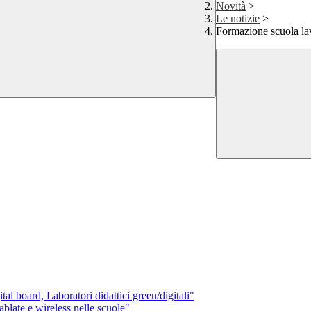
Novità
>
Le notizie
>
Formazione scuola la
oard, Laboratori didattici green/digitali"
ate e wireless nelle scuole"