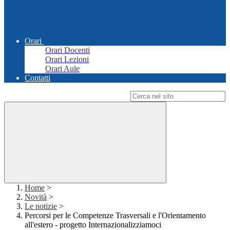
Orari
Orari Docenti
Orari Lezioni
Orari Aule
Contatti
Campo di ricerca per le pagine del sito
Home
>
Novità
>
Le notizie
>
Percorsi per le Competenze Trasversali e l'Orientamento
all'estero - progetto Internazionalizziamoci