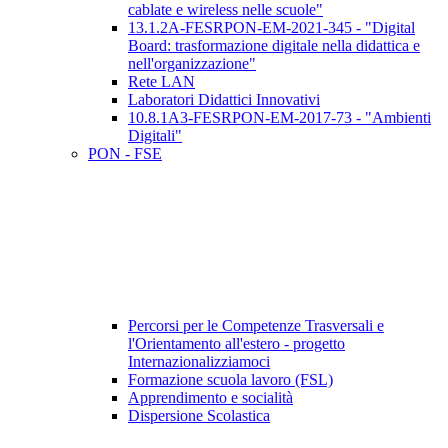
cablate e wireless nelle scuole"
13.1.2A-FESRPON-EM-2021-345 - "Digital
Board: trasformazione digitale nella didattica e
nell'organizzazione"
Rete LAN
Laboratori Didattici Innovativi
10.8.1A3-FESRPON-EM-2017-73 - "Ambienti
Digitali"
PON - FSE
Percorsi per le Competenze Trasversali e
l'Orientamento all'estero - progetto
Internazionalizziamoci
Formazione scuola lavoro (FSL)
Apprendimento e socialità
Dispersione Scolastica