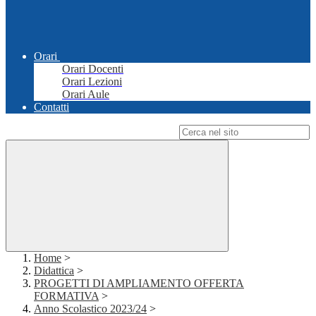
Orari
Orari Docenti
Orari Lezioni
Orari Aule
Contatti
Campo di ricerca per le pagine del sito
Home
>
Didattica
>
PROGETTI DI AMPLIAMENTO OFFERTA
FORMATIVA
>
Anno Scolastico 2023/24
>