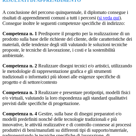
RISULTATI DI APPRENDIMENTO
A conclusione del percorso quinquennale, il diplomato consegue i
risultati di apprendimenti
comuni a tutti i percorsi (
si veda qui
).
Consegue inoltre le seguenti competenze specifiche di indirizzo:
Competenza n. 1
Predisporre il progetto per la realizzazione di un
prodotto sulla base delle richieste del cliente,
delle caratteristiche dei
materiali, delle tendenze degli stili valutando le soluzioni tecniche
proposte, le tecniche di lavorazione, i costi e la sostenibilità
ambientale.
Competenza n. 2
Realizzare disegni tecnici e/o artistici, utilizzando
le metodologie di rappresentazione grafica e
gli strumenti
tradizionali o informatici più idonei alle esigenze specifiche di
progetto e di settore/contesto
Competenza n. 3
Realizzare e presentare protipotipi, modelli fisici
e/o virtuali, valutando la loro rispondenza agli
standard qualitativi
previsti dalle specifiche di progettazione.
Competenza n. 4
Gestire, sulla base di disegni preparatori e/o
modelli predefiniti nonché delle tecnologie
tradizionali e più
innovative, le attività realizzative e di controllo connesse ai processi
produttivi di beni/manufatti su differenti tipi di supporto/materiale,
padroneggiando le tecniche specifiche di lavorazione, di