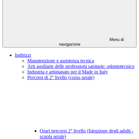
Menu di
navigazione
Indirizzi
Manutenzione e assistenza tecnica
Arti ausiliarie delle professioni sanitarie: odontotecnico
Industria e artigianato per il Made in Italy
Percorsi di 2° livello (corso serale)
Orari percorsi 2° livello (Istruzione degli adulti -
scuola serale)