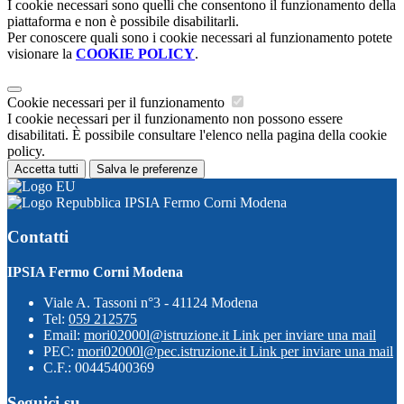
I cookie necessari sono quelli che consentono il funzionamento della
piattaforma e non è possibile disabilitarli.
Per conoscere quali sono i cookie necessari al funzionamento potete
visionare la
COOKIE POLICY
.
Cookie necessari per il funzionamento
I cookie necessari per il funzionamento non possono essere
disabilitati. È possibile consultare l'elenco nella pagina della cookie
policy.
Accetta tutti
Salva le preferenze
IPSIA Fermo Corni Modena
Contatti
IPSIA Fermo Corni Modena
Viale A. Tassoni n°3 - 41124 Modena
Tel:
059 212575
Email:
mori02000l@istruzione.it
Link per inviare una mail
PEC:
mori02000l@pec.istruzione.it
Link per inviare una mail
C.F.: 00445400369
Seguici su