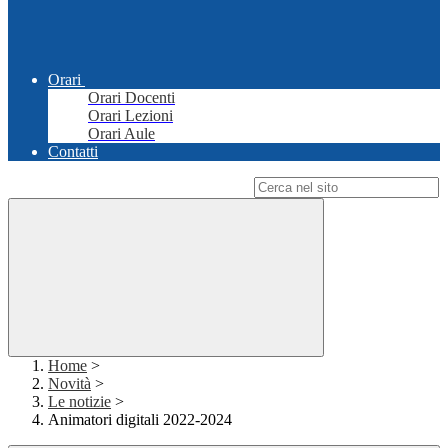
Orari
Orari Docenti
Orari Lezioni
Orari Aule
Contatti
Campo di ricerca per le pagine del sito
Home
>
Novità
>
Le notizie
>
Animatori digitali 2022-2024