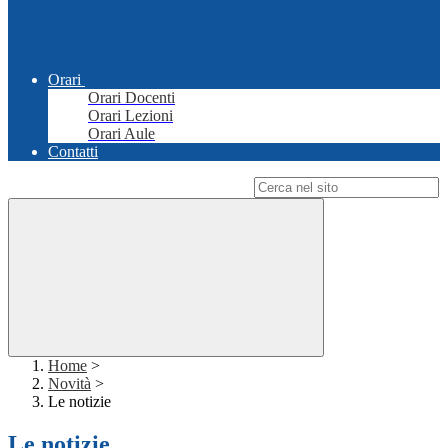
Orari
Orari Docenti
Orari Lezioni
Orari Aule
Contatti
Campo di ricerca per le pagine del sito
Home
>
Novità
>
Le notizie
Le notizie