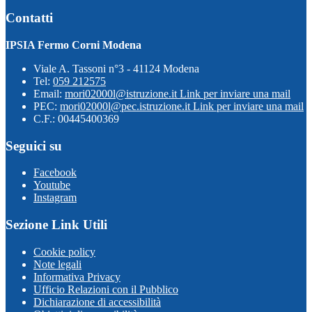
Contatti
IPSIA Fermo Corni Modena
Viale A. Tassoni n°3 - 41124 Modena
Tel:
059 212575
Email:
mori02000l@istruzione.it
Link per inviare una mail
PEC:
mori02000l@pec.istruzione.it
Link per inviare una mail
C.F.: 00445400369
Seguici su
Facebook
Youtube
Instagram
Sezione Link Utili
Cookie policy
Note legali
Informativa Privacy
Ufficio Relazioni con il Pubblico
Dichiarazione di accessibilità