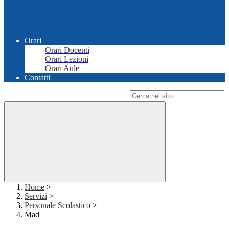
Orari
Orari Docenti
Orari Lezioni
Orari Aule
Contatti
Campo di ricerca per le pagine del sito
Home
>
Servizi
>
Personale Scolastico
>
Mad