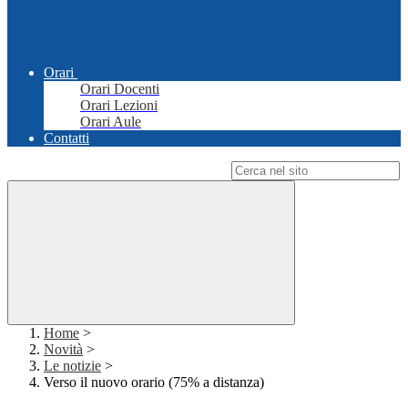
Orari
Orari Docenti
Orari Lezioni
Orari Aule
Contatti
Campo di ricerca per le pagine del sito
Home
>
Novità
>
Le notizie
>
Verso il nuovo orario (75% a distanza)