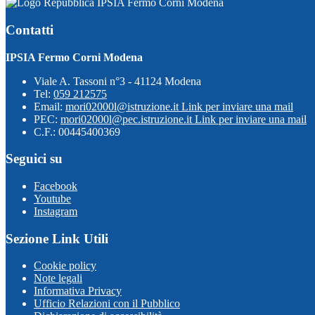
IPSIA Fermo Corni Modena
Contatti
IPSIA Fermo Corni Modena
Viale A. Tassoni n°3 - 41124 Modena
Tel:
059 212575
Email:
mori02000l@istruzione.it
Link per inviare una mail
PEC:
mori02000l@pec.istruzione.it
Link per inviare una mail
C.F.: 00445400369
Seguici su
Facebook
Youtube
Instagram
Sezione Link Utili
Cookie policy
Note legali
Informativa Privacy
Ufficio Relazioni con il Pubblico