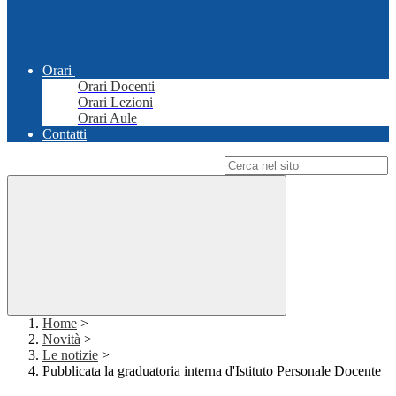
Orari
Orari Docenti
Orari Lezioni
Orari Aule
Contatti
Campo di ricerca per le pagine del sito
Home
>
Novità
>
Le notizie
>
Pubblicata la graduatoria interna d'Istituto Personale Docente