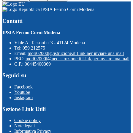
IPSIA Fermo Corni Modena
Contatti
IPSIA Fermo Corni Modena
Viale A. Tassoni n°3 - 41124 Modena
Tel:
059 212575
Email:
mori02000l@istruzione.it
Link per inviare una mail
PEC:
mori02000l@pec.istruzione.it
Link per inviare una mail
C.F.: 00445400369
Seguici su
Facebook
Youtube
Instagram
Sezione Link Utili
Cookie policy
Note legali
Informativa Privacy