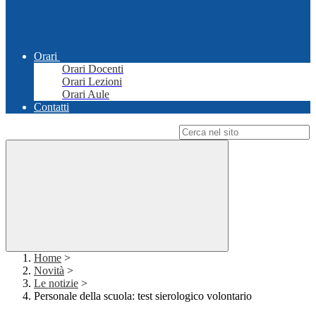
Orari
Orari Docenti
Orari Lezioni
Orari Aule
Contatti
Campo di ricerca per le pagine del sito
Home
>
Novità
>
Le notizie
>
Personale della scuola: test sierologico volontario