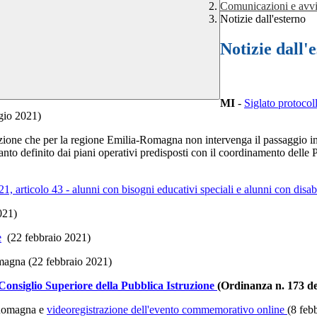
Comunicazioni e avvi
Notizie dall'esterno
Notizie dall'
MI
-
Siglato protocoll
io 2021)
ndizione che per la regione Emilia-Romagna non intervenga il passaggio in
uanto definito dai piani operativi predisposti con il coordinamento delle 
1, articolo 43 - alunni con bisogni educativi speciali e alunni con disab
021)
e
(22 febbraio 2021)
magna (22 febbraio 2021)
l Consiglio Superiore della Pubblica Istruzione
(Ordinanza n. 173 de
-Romagna e
videoregistrazione dell'evento commemorativo online
(8 feb