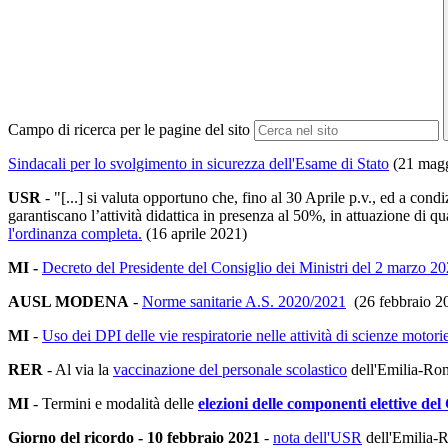
Campo di ricerca per le pagine del sito
Sindacali per lo svolgimento in sicurezza dell'Esame di Stato
(21 magg
USR
- "[...] si valuta opportuno che, fino al 30 Aprile p.v., ed a co
garantiscano l’attività didattica in presenza al 50%, in attuazione di q
l'ordinanza completa.
(16 aprile 2021)
MI -
Decreto del Presidente del Consiglio dei Ministri del 2 marzo 202
A
USL MODENA
-
Norme sanitarie A.S. 2020/2021
(26 febbraio 2
MI
-
Uso dei DPI delle vie respiratorie nelle attività di scienze motori
RER
- Al via la
vaccinazione del personale scolastico
dell'Emilia-Ro
MI
- Termini e modalità delle
elezioni delle componenti elettive de
Giorno del ricordo - 10 febbraio 2021
-
nota dell'USR
dell'Emilia