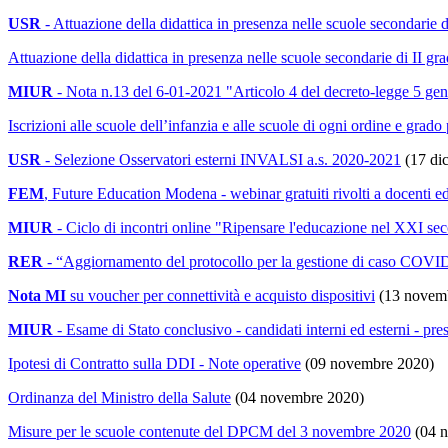
USR
- Attuazione della didattica in presenza nelle scuole secondarie
Attuazione della didattica in presenza nelle scuole secondarie di II
MIUR
- Nota n.13 del 6-01-2021 "Articolo 4 del decreto-legge 5 gen
Iscrizioni alle scuole dell’infanzia e alle scuole di ogni ordine e grad
USR
- Selezione Osservatori esterni INVALSI a.s. 2020-2021
(17 di
FEM
, Future Education Modena - webinar gratuiti rivolti a docenti e
MIUR
- Ciclo di incontri online "Ripensare l'educazione nel XXI se
RER
- “Aggiornamento del protocollo per la gestione di caso COVID
Nota MI
su voucher per connettività e acquisto dispositivi
(13 novem
MIUR
- Esame di Stato conclusivo - candidati interni ed esterni - p
Ipotesi di Contratto sulla DDI - Note operative
(09 novembre 2020)
Ordinanza del Ministro della Salute
(04 novembre 2020)
Misure per le scuole contenute del DPCM del 3 novembre 2020
(04 n