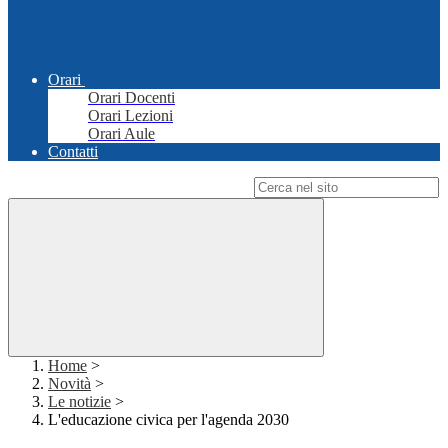
Orari
Orari Docenti
Orari Lezioni
Orari Aule
Contatti
Campo di ricerca per le pagine del sito
Home
>
Novità
>
Le notizie
>
L'educazione civica per l'agenda 2030