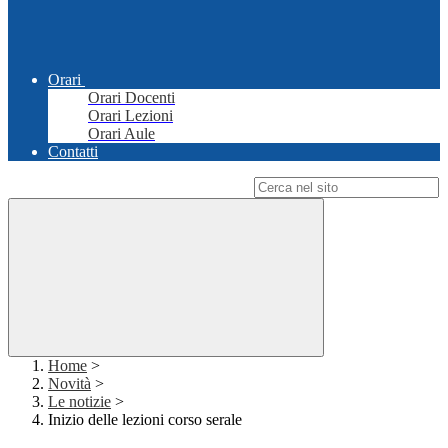
Orari
Orari Docenti
Orari Lezioni
Orari Aule
Contatti
Campo di ricerca per le pagine del sito
Home
>
Novità
>
Le notizie
>
Inizio delle lezioni corso serale