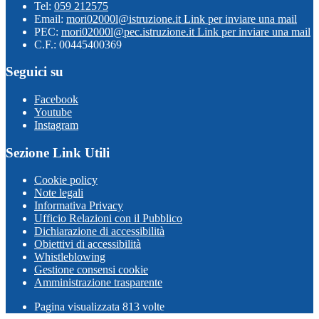
Tel:
059 212575
Email:
mori02000l@istruzione.it
Link per inviare una mail
PEC:
mori02000l@pec.istruzione.it
Link per inviare una mail
C.F.: 00445400369
Seguici su
Facebook
Youtube
Instagram
Sezione Link Utili
Cookie policy
Note legali
Informativa Privacy
Ufficio Relazioni con il Pubblico
Dichiarazione di accessibilità
Obiettivi di accessibilità
Whistleblowing
Gestione consensi cookie
Amministrazione trasparente
Pagina visualizzata
813
volte