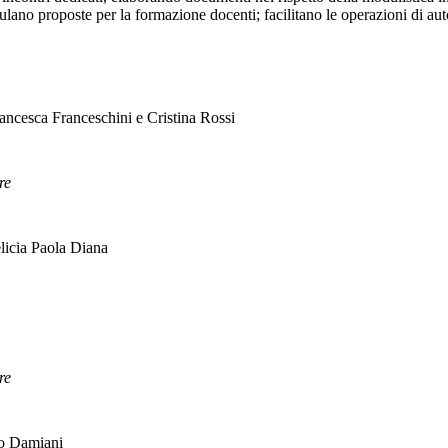
ano proposte per la formazione docenti; facilitano le operazioni di auto
rancesca Franceschini e Cristina Rossi
re
elicia Paola Diana
re
ko Damiani