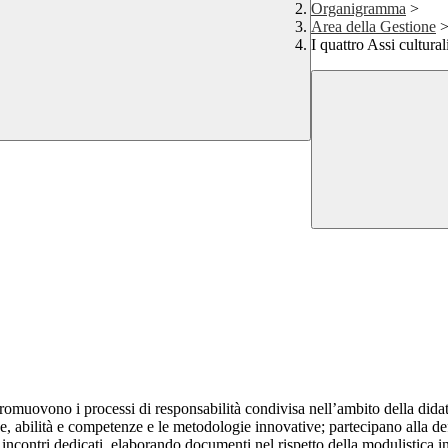
Organigramma
>
Area della Gestione
I quattro Assi cultural
Promuovono i processi di responsabilità condivisa nell’ambito della didatt
abilità e competenze e le metodologie innovative; partecipano alla defin
i incontri dedicati, elaborando documenti nel rispetto della modulistica 