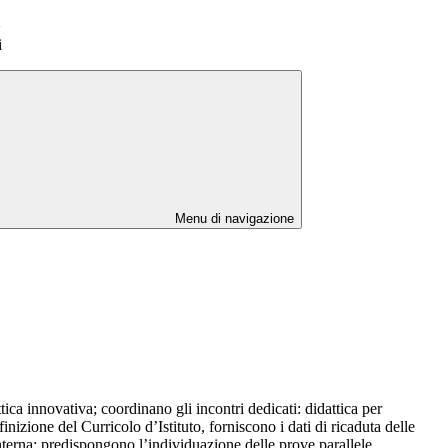
>
i
Menu di navigazione
ica innovativa; coordinano gli incontri dedicati: didattica per
izione del Curricolo d’Istituto, forniscono i dati di ricaduta delle
interna; predispongono l’individuazione delle prove parallele,