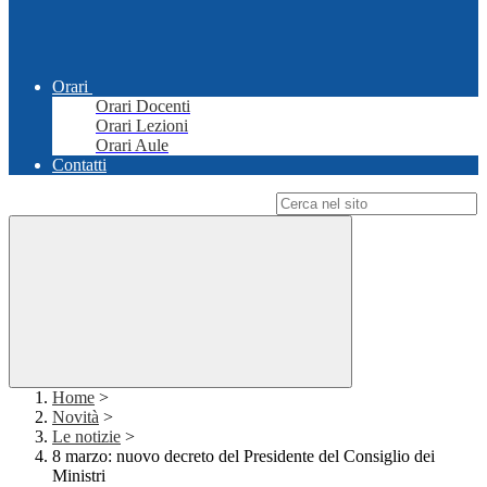
Orari
Orari Docenti
Orari Lezioni
Orari Aule
Contatti
Campo di ricerca per le pagine del sito
Home
>
Novità
>
Le notizie
>
8 marzo: nuovo decreto del Presidente del Consiglio dei
Ministri