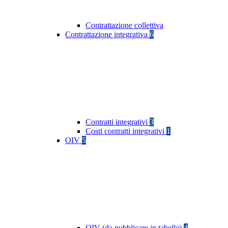
Contrattazione collettiva
Contrattazione integrativa
6
Contratti integrativi
3
Costi contratti integrativi
1
OIV
5
OIV (da pubblicare in tabelle)
4