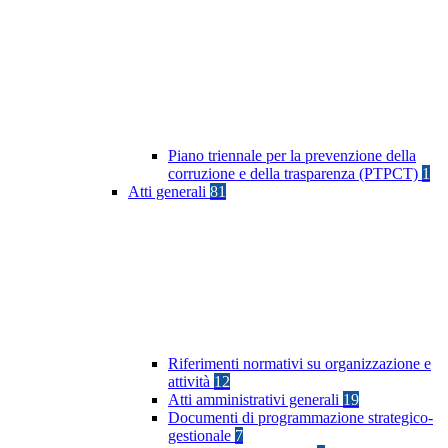
Piano triennale per la prevenzione della
corruzione e della trasparenza (PTPCT)
1
Atti generali
81
Riferimenti normativi su organizzazione e
attività
12
Atti amministrativi generali
19
Documenti di programmazione strategico-
gestionale
7