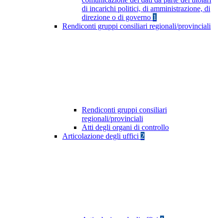
di incarichi politici, di amministrazione, di
direzione o di governo
1
Rendiconti gruppi consiliari regionali/provinciali
Rendiconti gruppi consiliari
regionali/provinciali
Atti degli organi di controllo
Articolazione degli uffici
2