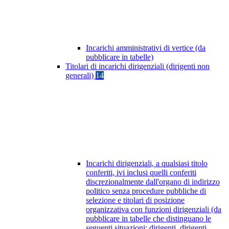
Incarichi amministrativi di vertice (da
pubblicare in tabelle)
Titolari di incarichi dirigenziali (dirigenti non
generali)
14
Incarichi dirigenziali, a qualsiasi titolo
conferiti, ivi inclusi quelli conferiti
discrezionalmente dall'organo di indirizzo
politico senza procedure pubbliche di
selezione e titolari di posizione
organizzativa con funzioni dirigenziali (da
pubblicare in tabelle che distinguano le
seguenti situazioni: dirigenti, dirigenti