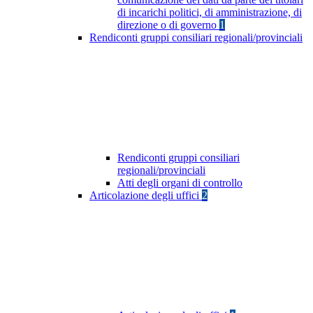
di incarichi politici, di amministrazione, di
direzione o di governo
1
Rendiconti gruppi consiliari regionali/provinciali
Rendiconti gruppi consiliari
regionali/provinciali
Atti degli organi di controllo
Articolazione degli uffici
2