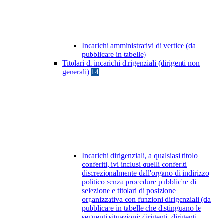
Incarichi amministrativi di vertice (da
pubblicare in tabelle)
Titolari di incarichi dirigenziali (dirigenti non
generali)
14
Incarichi dirigenziali, a qualsiasi titolo
conferiti, ivi inclusi quelli conferiti
discrezionalmente dall'organo di indirizzo
politico senza procedure pubbliche di
selezione e titolari di posizione
organizzativa con funzioni dirigenziali (da
pubblicare in tabelle che distinguano le
seguenti situazioni: dirigenti, dirigenti