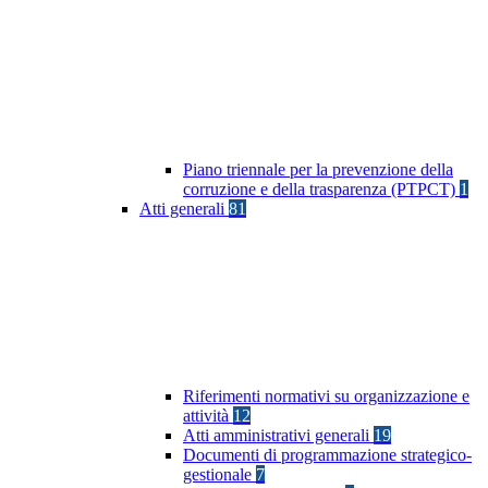
Piano triennale per la prevenzione della
corruzione e della trasparenza (PTPCT)
1
Atti generali
81
Riferimenti normativi su organizzazione e
attività
12
Atti amministrativi generali
19
Documenti di programmazione strategico-
gestionale
7