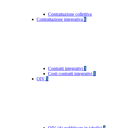
Contrattazione collettiva
Contrattazione integrativa
6
Contratti integrativi
3
Costi contratti integrativi
1
OIV
5
OIV (da pubblicare in tabelle)
4