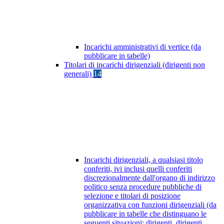
Incarichi amministrativi di vertice (da
pubblicare in tabelle)
Titolari di incarichi dirigenziali (dirigenti non
generali)
14
Incarichi dirigenziali, a qualsiasi titolo
conferiti, ivi inclusi quelli conferiti
discrezionalmente dall'organo di indirizzo
politico senza procedure pubbliche di
selezione e titolari di posizione
organizzativa con funzioni dirigenziali (da
pubblicare in tabelle che distinguano le
seguenti situazioni: dirigenti, dirigenti