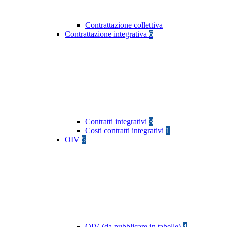
Contrattazione collettiva
Contrattazione integrativa
6
Contratti integrativi
3
Costi contratti integrativi
1
OIV
5
OIV (da pubblicare in tabelle)
4