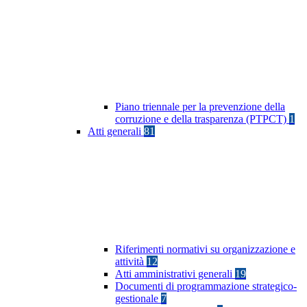
Piano triennale per la prevenzione della
corruzione e della trasparenza (PTPCT)
1
Atti generali
81
Riferimenti normativi su organizzazione e
attività
12
Atti amministrativi generali
19
Documenti di programmazione strategico-
gestionale
7