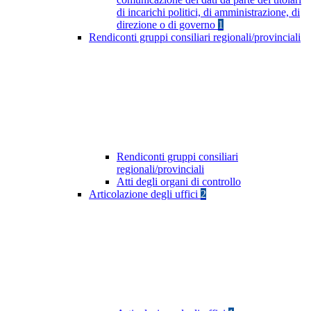
di incarichi politici, di amministrazione, di
direzione o di governo
1
Rendiconti gruppi consiliari regionali/provinciali
Rendiconti gruppi consiliari
regionali/provinciali
Atti degli organi di controllo
Articolazione degli uffici
2