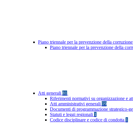
Piano triennale per la prevenzione della corruzione
Piano triennale per la prevenzione della co
Atti generali
81
Riferimenti normativi su organizzazione e at
Atti amministrativi generali
19
Documenti di programmazione strategico-ge
Statuti e leggi regionali
1
Codice disciplinare e codice di condotta
1