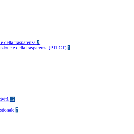
 e della trasparenza
2
rruzione e della trasparenza (PTPCT)
1
tività
12
stionale
7