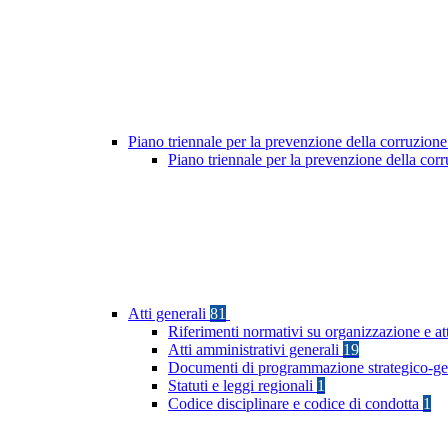
Piano triennale per la prevenzione della corruzione
Piano triennale per la prevenzione della co
Atti generali
81
Riferimenti normativi su organizzazione e at
Atti amministrativi generali
19
Documenti di programmazione strategico-ge
Statuti e leggi regionali
1
Codice disciplinare e codice di condotta
1