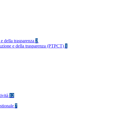
 e della trasparenza
2
rruzione e della trasparenza (PTPCT)
1
tività
12
stionale
7