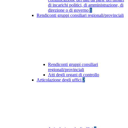
di incarichi politici, di amministrazione, di
direzione o di governo
1
Rendiconti gruppi consiliari regionali/provinciali
Rendiconti gruppi consiliari
regionali/provinciali
Atti degli organi di controllo
Articolazione degli uffici
2