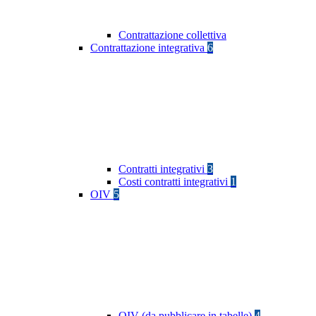
Contrattazione collettiva
Contrattazione integrativa
6
Contratti integrativi
3
Costi contratti integrativi
1
OIV
5
OIV (da pubblicare in tabelle)
4