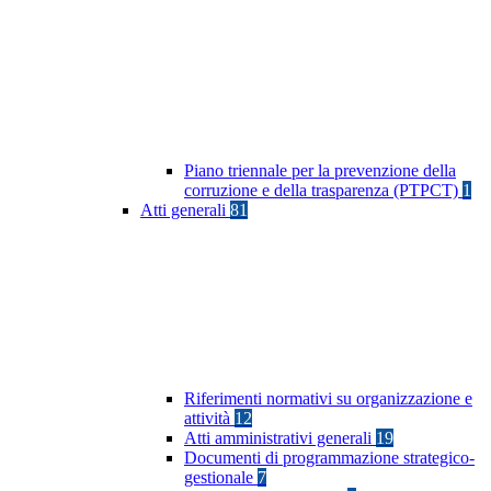
Piano triennale per la prevenzione della
corruzione e della trasparenza (PTPCT)
1
Atti generali
81
Riferimenti normativi su organizzazione e
attività
12
Atti amministrativi generali
19
Documenti di programmazione strategico-
gestionale
7