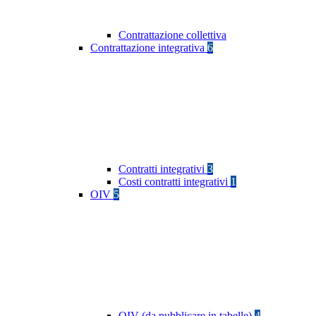
Contrattazione collettiva
Contrattazione integrativa
6
Contratti integrativi
3
Costi contratti integrativi
1
OIV
5
OIV (da pubblicare in tabelle)
4