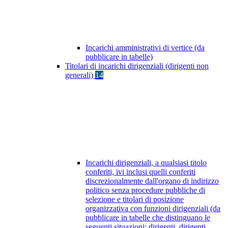
Incarichi amministrativi di vertice (da
pubblicare in tabelle)
Titolari di incarichi dirigenziali (dirigenti non
generali)
14
Incarichi dirigenziali, a qualsiasi titolo
conferiti, ivi inclusi quelli conferiti
discrezionalmente dall'organo di indirizzo
politico senza procedure pubbliche di
selezione e titolari di posizione
organizzativa con funzioni dirigenziali (da
pubblicare in tabelle che distinguano le
seguenti situazioni: dirigenti, dirigenti