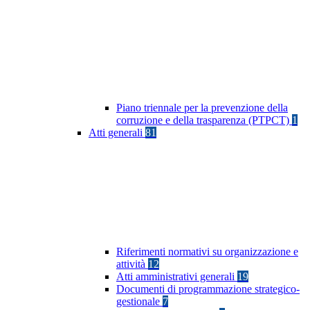
Piano triennale per la prevenzione della
corruzione e della trasparenza (PTPCT)
1
Atti generali
81
Riferimenti normativi su organizzazione e
attività
12
Atti amministrativi generali
19
Documenti di programmazione strategico-
gestionale
7