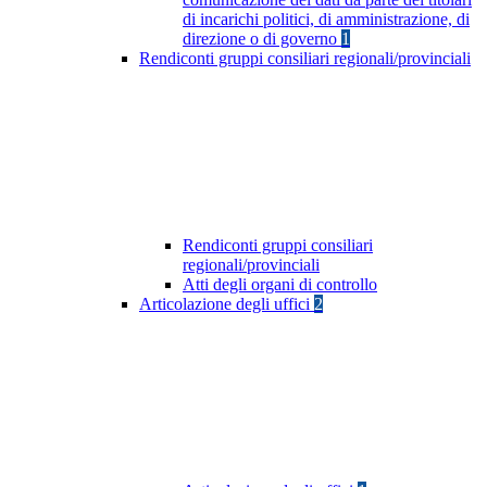
di incarichi politici, di amministrazione, di
direzione o di governo
1
Rendiconti gruppi consiliari regionali/provinciali
Rendiconti gruppi consiliari
regionali/provinciali
Atti degli organi di controllo
Articolazione degli uffici
2