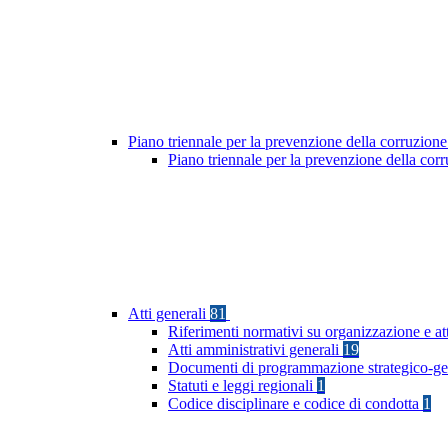
Piano triennale per la prevenzione della corruzione
Piano triennale per la prevenzione della co
Atti generali
81
Riferimenti normativi su organizzazione e at
Atti amministrativi generali
19
Documenti di programmazione strategico-ge
Statuti e leggi regionali
1
Codice disciplinare e codice di condotta
1