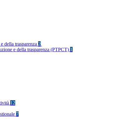
 e della trasparenza
2
rruzione e della trasparenza (PTPCT)
1
tività
12
stionale
7