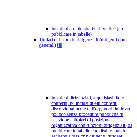
Incarichi amministrativi di vertice (da
pubblicare in tabelle)
Titolari di incarichi dirigenziali (dirigenti non
generali)
14
Incarichi dirigenziali, a qualsiasi titolo
conferiti, ivi inclusi quelli conferiti
discrezionalmente dall'organo di indirizzo
politico senza procedure pubbliche di
selezione e titolari di posizione
organizzativa con funzioni dirigenziali (da
pubblicare in tabelle che distinguano le
seguenti situazioni: dirigenti, dirigenti