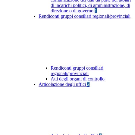
di incarichi politici, di amministrazione, di
direzione o di governo
1
Rendiconti gruppi consiliari regionali/provinciali
Rendiconti gruppi consiliari
regionali/provinciali
Atti degli organi di controllo
Articolazione degli uffici
2