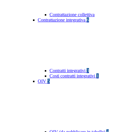
Contrattazione collettiva
Contrattazione integrativa
6
Contratti integrativi
3
Costi contratti integrativi
1
OIV
5
OIV (da pubblicare in tabelle)
4