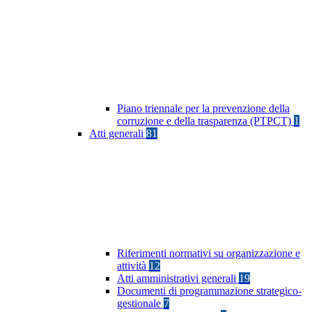
Piano triennale per la prevenzione della
corruzione e della trasparenza (PTPCT)
1
Atti generali
81
Riferimenti normativi su organizzazione e
attività
12
Atti amministrativi generali
19
Documenti di programmazione strategico-
gestionale
7