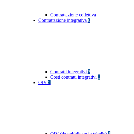
Contrattazione collettiva
Contrattazione integrativa
6
Contratti integrativi
3
Costi contratti integrativi
1
OIV
5
OIV (da pubblicare in tabelle)
4