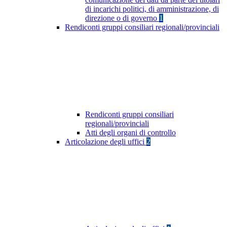
di incarichi politici, di amministrazione, di
direzione o di governo
1
Rendiconti gruppi consiliari regionali/provinciali
Rendiconti gruppi consiliari
regionali/provinciali
Atti degli organi di controllo
Articolazione degli uffici
2