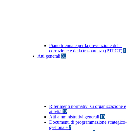
Piano triennale per la prevenzione della
corruzione e della trasparenza (PTPCT)
1
Atti generali
81
Riferimenti normativi su organizzazione e
attività
12
Atti amministrativi generali
19
Documenti di programmazione strategico-
gestionale
7