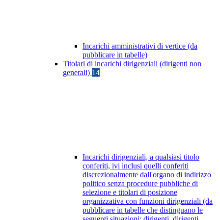
Incarichi amministrativi di vertice (da
pubblicare in tabelle)
Titolari di incarichi dirigenziali (dirigenti non
generali)
14
Incarichi dirigenziali, a qualsiasi titolo
conferiti, ivi inclusi quelli conferiti
discrezionalmente dall'organo di indirizzo
politico senza procedure pubbliche di
selezione e titolari di posizione
organizzativa con funzioni dirigenziali (da
pubblicare in tabelle che distinguano le
seguenti situazioni: dirigenti, dirigenti