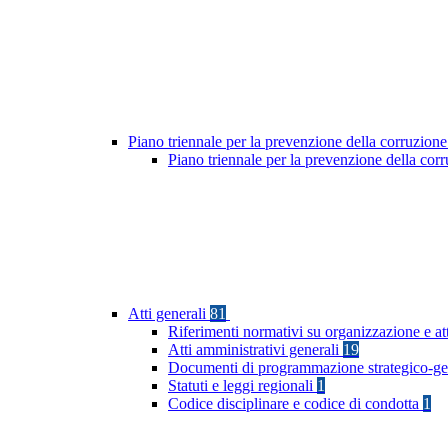
Piano triennale per la prevenzione della corruzione
Piano triennale per la prevenzione della co
Atti generali
81
Riferimenti normativi su organizzazione e at
Atti amministrativi generali
19
Documenti di programmazione strategico-ge
Statuti e leggi regionali
1
Codice disciplinare e codice di condotta
1