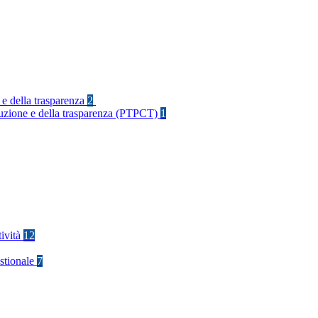
 e della trasparenza
2
rruzione e della trasparenza (PTPCT)
1
tività
12
stionale
7